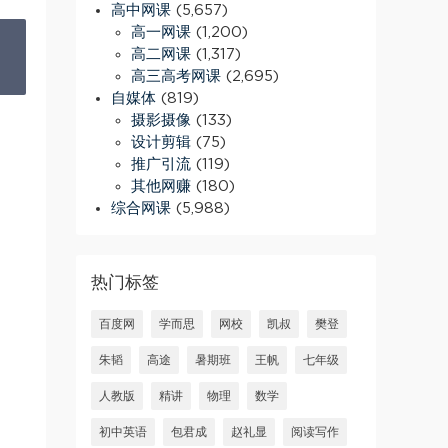
高中网课
(5,657)
高一网课
(1,200)
高二网课
(1,317)
高三高考网课
(2,695)
自媒体
(819)
摄影摄像
(133)
设计剪辑
(75)
推广引流
(119)
其他网赚
(180)
综合网课
(5,988)
热门标签
百度网
学而思
网校
凯叔
樊登
朱韬
高途
暑期班
王帆
七年级
人教版
精讲
物理
数学
初中英语
包君成
赵礼显
阅读写作