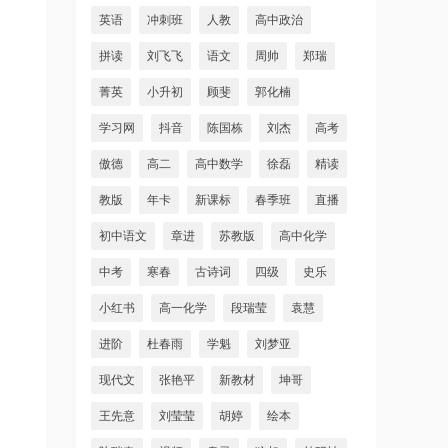
英语
冲刺班
人教
高中政治
拼读
刘飞飞
语文
周帅
郑瑞
菁英
小升初
顾斐
郭化楠
学习网
抖音
陈国栋
刘杰
高考
傲德
高二
高中数学
徐磊
精读
教版
年卡
新课标
春季班
直播
初中语文
章进
苏教版
高中化学
中考
寒春
古诗词
四级
史乐
小红书
高一化学
段瑞莹
袁慧
进阶
杜春雨
学魁
刘梦亚
现代文
张艳平
新教材
坤哥
王先意
刘莹莹
胡婷
绘本