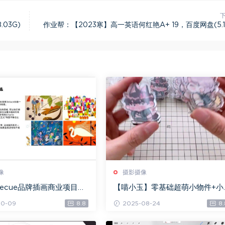
03G)
作业帮：【2023寒】高一英语何红艳A+ 19，百度网盘(5.1
像
摄影摄像
ecue品牌插画商业项目
【喵小玉】零基础超萌小物件+小
盘(3.03G)
动物ipad绘画，百度网盘(5.98G)
10-09
8.8
2025-08-24
8.