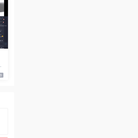
3
度
8