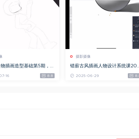
像
摄影摄像
人物插画造型基础第5期，
错薪古风插画人物设计系统课202
14.16G)
【画质超清有素材没笔刷】，百
07-16
8.8
2025-06-29
8.
网盘(10.69G)