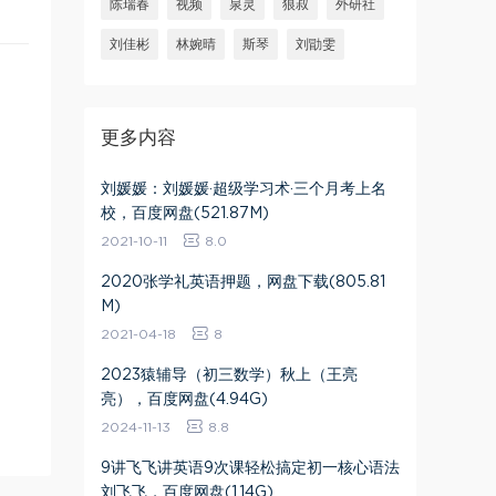
陈瑞春
视频
泉灵
狼叔
外研社
刘佳彬
林婉晴
斯琴
刘勖雯
更多内容
刘媛媛：刘媛媛·超级学习术·三个月考上名
校，百度网盘(521.87M)
2021-10-11
8.0
2020张学礼英语押题，网盘下载(805.81
M)
2021-04-18
8
2023猿辅导（初三数学）秋上（王亮
亮），百度网盘(4.94G)
2024-11-13
8.8
9讲飞飞讲英语9次课轻松搞定初一核心语法
刘飞飞，百度网盘(1.14G)