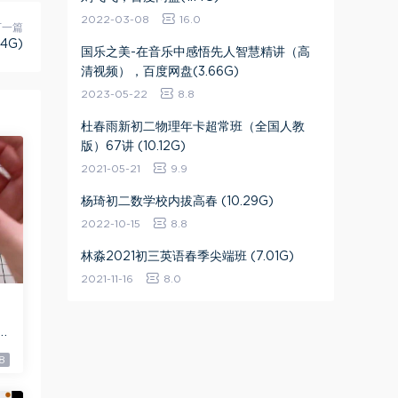
2022-03-08
16.0
下一篇
4G)
国乐之美-在音乐中感悟先人智慧精讲（高
清视频），百度网盘(3.66G)
2023-05-22
8.8
杜春雨新初二物理年卡超常班（全国人教
版）67讲 (10.12G)
2021-05-21
9.9
杨琦初二数学校内拔高春 (10.29G)
2022-10-15
8.8
林淼2021初三英语春季尖端班 (7.01G)
2021-11-16
8.0
8