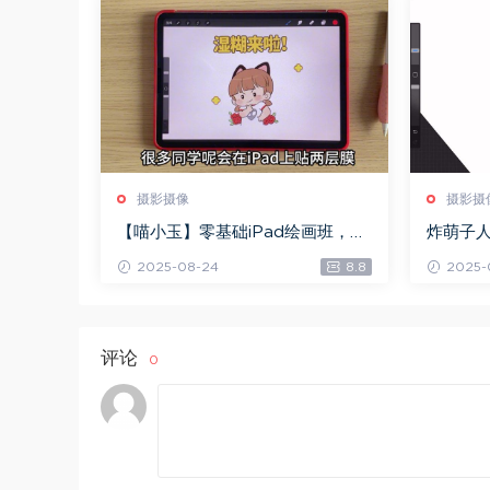
摄影摄像
摄影摄
【喵小玉】零基础iPad绘画班，百
炸萌子
度网盘(6.31G)
百度网盘(
2025-08-24
8.8
2025-
评论
0