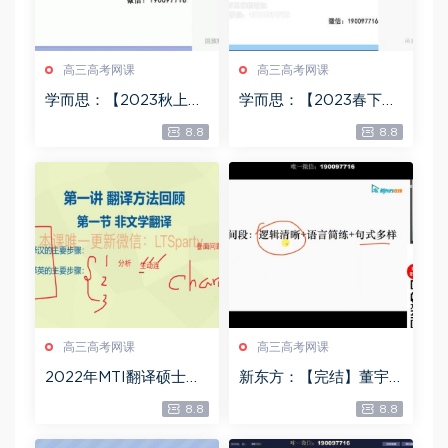
高三高考网课
高三高考网课
学而思：【2023秋上】
学而思：【2023春下】
高三化学A+班 郑瑞，百
高三物理A+班 章进，百
8.8
8.8
度网盘(11.89G)
度网盘(7.73G)
高三高考网课
高三高考网课
2022年MTI翻译硕士冲
新东方：【完结】董宇
刺课程【完】，百度网
辉高三英语全程班二轮
8.8
8.8
盘(8.95G)
总复习，百度网盘(4.88
G)