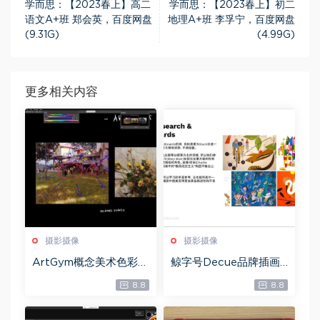
学而思：【2023春上】高二
学而思：【2023春上】初二
语文A+班 郑会英，百度网盘
地理A+班 李孚宁，百度网盘
(9.31G)
(4.99G)
更多相关内容
摄影摄像
摄影摄像
ArtGym概念美术色彩训
鲸字号Decue品牌插画
练营第1期，百度网盘(2.
商业项目课，百度网盘
8.8
8.8
96G)
(3.03G)