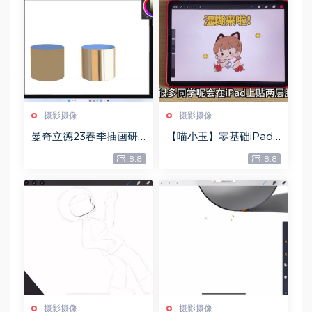
摄影摄像
摄影摄像
曼奇立德23春季插画研
【喵小玉】零基础iPad
修班（10节），百度网
绘画班，百度网盘(6.31
8.8
8.8
盘(7.89G)
G)
摄影摄像
摄影摄像