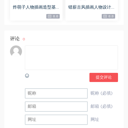
炸萌子人物插画造型基
错薪古风插画人物设计
础第5期，百度网盘(14.1
系统课2023【画质超清
8.8
8.8
6G)
有素材没笔刷】，百度
网盘(10.69G)
评论
0
提交评论
昵称 (必填)
邮箱 (必填)
网址