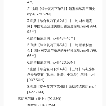
4M]
21.视频【综合复习下第1讲】题型精练高三历史.
mp4[379.32M]
3.直播【综合复习下第2讲】【二轮·材料题高
频】中国社会治理关键出题角度席玥.mp4[994.
95M]
4.题型精炼席玥.mp4[484.43M]
5.直播【综合复习下第3讲】【二轮·新教材整
合】国际间交流与联系的多样性席玥.mp4[798.
66M]
6.题型精炼席玥.mp4[420.53M]
7.直播【综合复习下第4讲】【三轮】高考选择
题专项突破（因果、图表、史观类）席玥.mp4
[907.50M]
8.视频【综合复习下第4讲】题型精练席玥.mp4
[422.76M]
席玥寒假班（春上）[10.53G]
课堂笔记[167.25M]