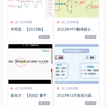
高三高考网课
高三高考网课
学而思：【2023秋】高
2022年MTI翻译硕士冲
考数学冲刺集训课程，
刺课程【完】，百度网
8.8
8.8
百度网盘(8.03G)
盘(8.95G)
高三高考网课
高三高考网课
新东方：【完结】董宇
2023年12月英语六级：1
辉高三英语全程班二轮
2月押题，百度网盘(4.8
8.8
8.8
总复习，百度网盘(4.88
9G)