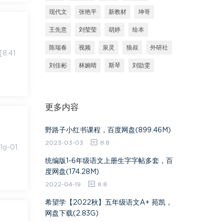
现代文
张艳平
新教材
坤哥
王先意
刘莹莹
胡婷
绘本
陈瑞春
视频
泉灵
狼叔
外研社
刘佳彬
林婉晴
斯琴
刘勖雯
更多内容
​野路子小红书课程​，百度网盘(899.46M)
2023-03-03
8.8
统编版1-6年级语文上册生字字帖多套，百
度网盘(174.28M)
2022-04-19
8.8
希望学【2022秋】五年级语文A+ 苑凯，
网盘下载(2.83G)