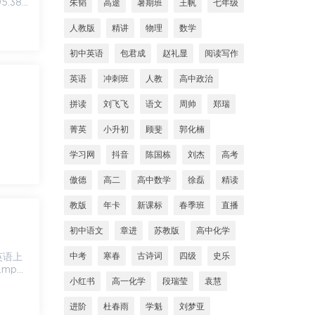
5.38
朱韬
高途
暑期班
王帆
七年级
人教版
精讲
物理
数学
初中英语
包君成
赵礼显
阅读写作
英语
冲刺班
人教
高中政治
拼读
刘飞飞
语文
周帅
郑瑞
菁英
小升初
顾斐
郭化楠
学习网
抖音
陈国栋
刘杰
高考
傲德
高二
高中数学
徐磊
精读
教版
年卡
新课标
春季班
直播
初中语文
章进
苏教版
高中化学
中考
寒春
古诗词
四级
史乐
.mp4
小红书
高一化学
段瑞莹
袁慧
进阶
杜春雨
学魁
刘梦亚