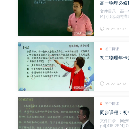
高一物理必修1
文件目录：高一物理必修1目
M] (1)运动的描
运...
2022-03-13
初二网课
初二物理年卡尖端
2022-03-13
初中网课
同步课程：初中
文件目录：同步课程：
p4[416.28M]