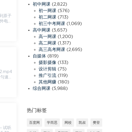
初中网课
(2,822)
初一网课
(576)
初二网课
(713)
核外电
初三中考网课
(1,069)
高中网课
(5,657)
高一网课
(1,200)
高二网课
(1,317)
高三高考网课
(2,695)
自媒体
(819)
摄影摄像
(133)
设计剪辑
(75)
推广引流
(119)
匀速...
其他网赚
(180)
综合网课
(5,988)
热门标签
百度网
学而思
网校
凯叔
樊登