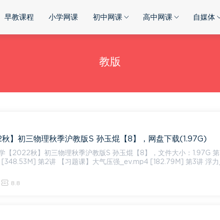
早教课程
小学网课
初中网课
高中网课
自媒体
教版
2秋】初三物理秋季沪教版S 孙玉焜【8】，网盘下载(1.97G)
2022秋】初三物理秋季沪教版S 孙玉焜【8】，文件大小：1.97G 第1讲 大
 [348.53M] 第2讲 【习题课】大气压强_ev.mp4 [182.79M] 第3讲 浮力
8.8