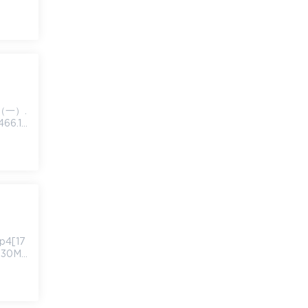
66.10
.30M]