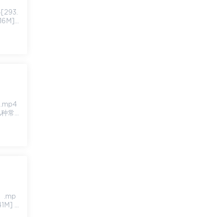
16M]
.几种常
1M] 0