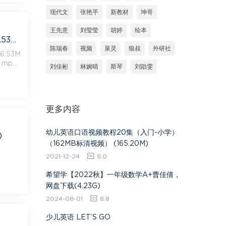
现代文
张艳平
新教材
坤哥
王先意
刘莹莹
胡婷
绘本
自然拼读动画片26个字母发音动画视频（英语）百度网盘分享，百度网盘(136.53M)
陈瑞春
视频
泉灵
狼叔
外研社
.53M
 .mp
刘佳彬
林婉晴
斯琴
刘勖雯
更多内容
幼儿英语口语视频教程20集（入门-小学）
)
（162MB标清视频） (165.20M)
2021-12-24
8.0
希望学【2022秋】一年级数学A+曹佳倩，
网盘下载(4.23G)
2024-08-01
8.8
少儿英语 LET’S GO