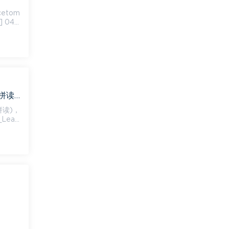
] 04t
北美外教vipkid宝宝加油06系列.Learn English A to Z 学习英语A到Z(自然拼读)，百度网盘(545.92M)
拼读)，