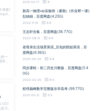
2021-02-17
8
新高一物理vip实验班（暑期）(作业帮一课)
.mp4
彭娟娟，百度网盘(4.23G)
2022-11-16
8.8
王志轩合集，百度网盘(36.77G)
2023-08-15
8.8
老母亲生活场景英语_豆包的陪娃英语，百
度网盘(6.36G)
2025-06-29
8.8
纳唱学自
同步课程：初二历史川教版，百度网盘(5.4
0G)
2022-02-25
8.0
程伟巅峰数学完整版乐学高考 (99.77G)
2021-05-21
9.9
)
1
__练习