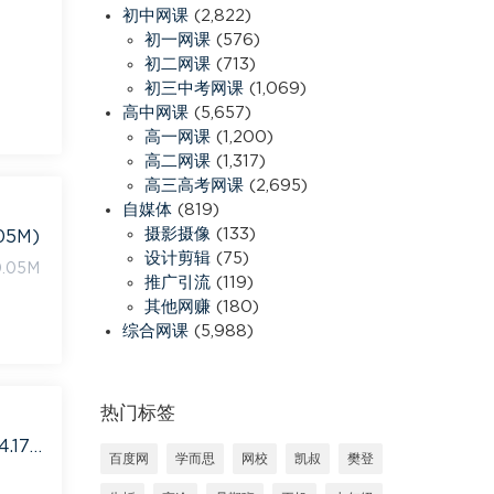
初中网课
(2,822)
初一网课
(576)
初二网课
(713)
初三中考网课
(1,069)
高中网课
(5,657)
高一网课
(1,200)
高二网课
(1,317)
高三高考网课
(2,695)
自媒体
(819)
摄影摄像
(133)
5M)
设计剪辑
(75)
05M
推广引流
(119)
其他网赚
(180)
综合网课
(5,988)
热门标签
【Gwen发音六合一】音标+语调+自然拼读+影子跟读+答疑纠音，百度网盘(14.17G)
百度网
学而思
网校
凯叔
樊登