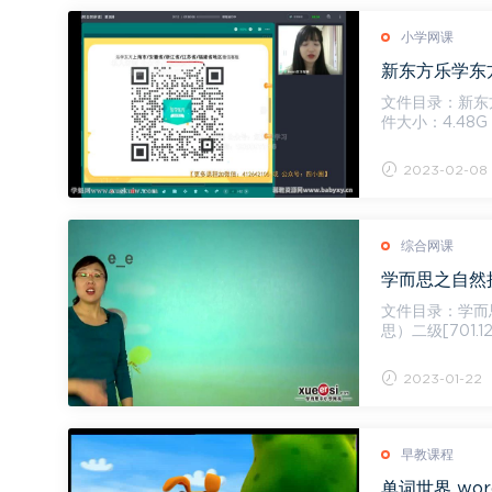
小学网课
文件目录：新东
件大小：4.48G 【2022春】01.小学春季英语专项班（玩转自然拼读）第1讲.mp4[814.20M]
【2022...
2023-02-08
综合网课
学而思之自然拼
文件目录：学而思之自然拼
思）二级[701.
第...
2023-01-22
早教课程
单词世界 wor