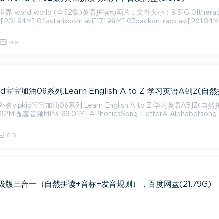
ord world (全52集)英语拼读动画片，文件大小：9.51G 01theracetom
vi[201.94M] 02astarisborn.avi[171.98M] 03backontrack.avi[201.84M
8.8
ipkid宝宝加油06系列.Learn English A to Z 学习英语A到Z(自然
Alphabetsong_Lear
8.8
版三合一（自然拼读+音标+发音规则），百度网盘(21.79G)