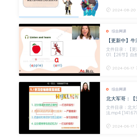
课.mp4 [18.10...
2024-08-20
综合网课
【更新中】牛津自
文件目录：【更新中
01.【26节】自然拼读
he al...
2024-06-17
综合网课
北大军哥：【完
文件目录：北大军哥
法.mp4 [141
] & [...
2024-06-17