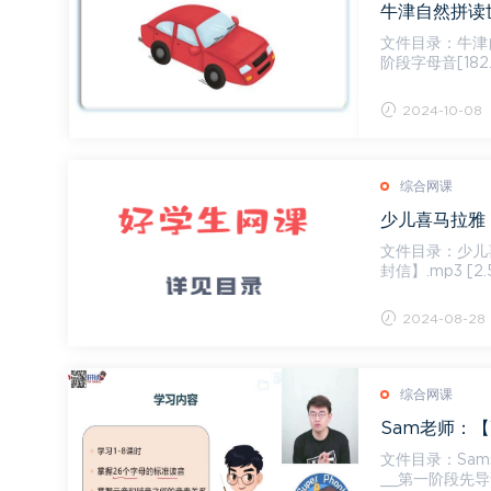
牛津自然拼读世
文件目录：牛津自然
阶段字母音[182.63
[6.47...
2024-10-08
综合网课
少儿喜马拉雅：
文件目录：少儿喜马
封信】​.mp3 [
然...
2024-08-28
综合网课
Sam老师：【
文件目录：Sam
__第一阶段先导课.