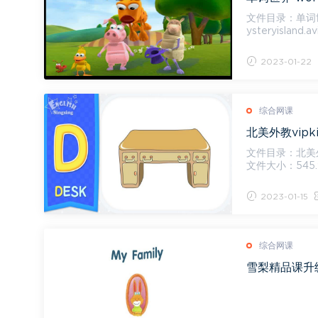
文件目录：单词世界 w
ysteryisland.a
he...
2023-01-22
综合网课
文件目录：北美外教v
文件大小：545.92M 配套音频MP3[69.01M] APhonicsSong-LetterA-
nphonicsf...
2023-01-15
综合网课
雪梨精品课升级