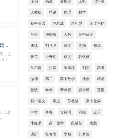
朱韬
高途
暑期班
王帆
七年级
人教版
精讲
物理
数学
初中英语
包君成
赵礼显
阅读写作
英语
冲刺班
人教
高中政治
自然拼读动画片《AlphaBlocks》积木英语全四季 培养孩子英文拼写 78集高清，百度网盘(3.60G)
拼读
刘飞飞
语文
周帅
郑瑞
高清，文
菁英
小升初
顾斐
郭化楠
学习网
抖音
陈国栋
刘杰
高考
傲德
高二
高中数学
徐磊
精读
教版
年卡
新课标
春季班
直播
初中语文
章进
苏教版
高中化学
中考
寒春
古诗词
四级
史乐
..
小红书
高一化学
段瑞莹
袁慧
进阶
杜春雨
学魁
刘梦亚