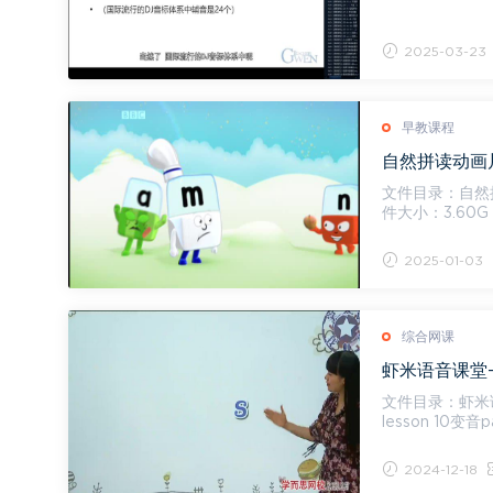
2025-03-23
早教课程
文件目录：自然拼
件大小：3.60G 积木英语alphablocks第二季 [1.52G] alphablocks_s02e01+taps.avi [59.77
M] ...
2025-01-03
综合网课
虾米语音课堂—
文件目录：虾米语
lesson 10变音par
2024-12-18