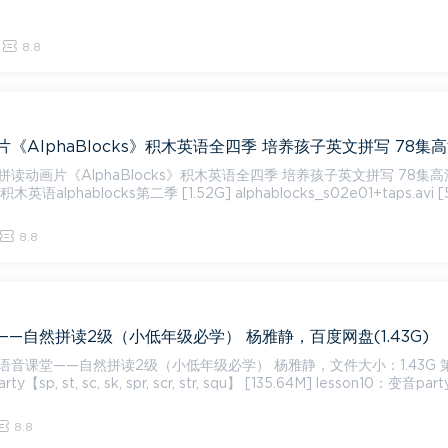
8.8
读动画片《AlphaBlocks》积木英语全四季 培养孩子英文拼写 78集
8.8
—自然拼读2级（小低年级必学） 杨雅静，百度网盘(1.43G)
音课堂——自然拼读2级（小低年级必学） 杨雅静，文件大小：1.43G 第10讲
ty【sp, st, sc, sk, spr, scr, str, squ】 [135.64M] lesson10：变音party.
8.8