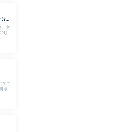
新东方乐学东方2022春季小学英语专项班（玩转自然拼读）（完结）百度网盘分享，百度网盘(4.48G)
盘，文
然拼读