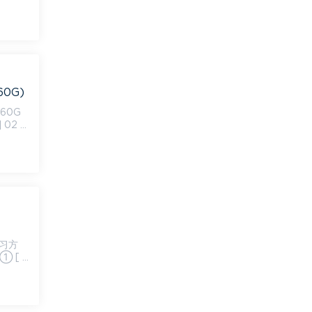
0G)
60G
 02 t
① [ a