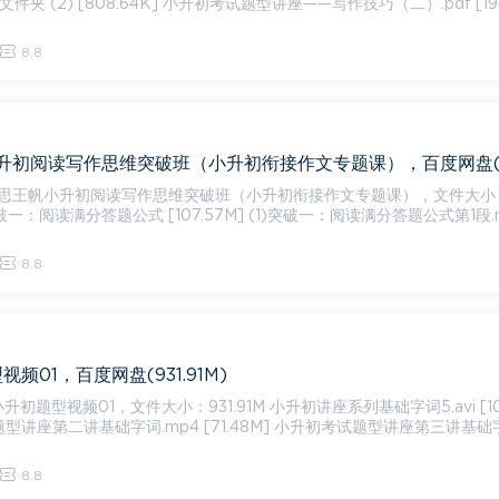
新建文件夹 (2) [808.64K] 小升初考试题型讲座——写作技巧（二）.pdf [19
8.8
思王帆小升初阅读写作思维突破班（小升初衔接作文专题课），文件大小
8.8
频01，百度网盘(931.91M)
1，文件大小：931.91M 小升初讲座系列基础字词5.avi [101.55
题型讲座第二讲基础字词.mp4 [71.48M] 小升初考试题型讲座第三讲基础
8.8