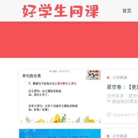
首页
小学网课
文件目录：星空
M 基础知识课堂 [833.79M] 01 方法课1、句子的构成.mp4 [73.17M] 02 方法课2、句子的主谓
宾.mp4 ...
2024-07-17
小学网课