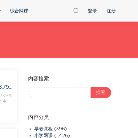
综合网课
登录
注册
内容搜索
星空卷：【更新中】2023年蔡老师星空小升初语文满分训练营，网盘下载(833.79M)
.79
内容分类
早教课程
(396)
小学网课
(1,426)