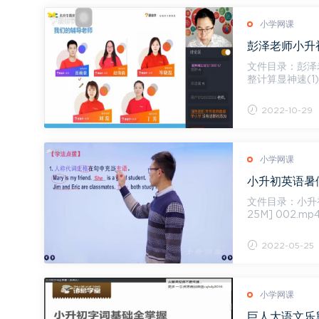
小学网课
彭泽老师小升初
文件目录：彭泽老师小升初重点，文件大
整计算显神速(1).p
M] 0...
2022-10-29
小学网课
小升初英语暑假
文件目录：小升初英语
25M] 002.mp4
06.mp4[27...
2022-05-25
小学网课
巨人大语文乐舅