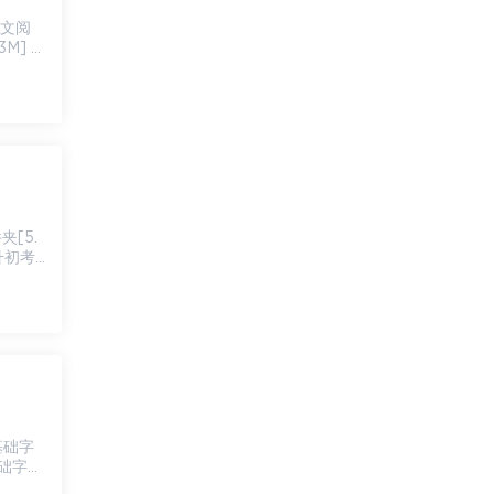
M] 0
初考...
基础字词