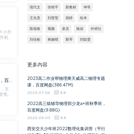
现代文
张艳平
新教材
坤哥
王先意
刘莹莹
胡婷
绘本
)
陈瑞春
视频
泉灵
狼叔
外研社
升
小升初
刘佳彬
林婉晴
斯琴
刘勖雯
更多内容
2023高二作业帮物理蔺天威高二物理专题
拾伍课堂2020年春季田园小升初写作综合提升班（完结）（10.3G超清视频），百度网盘(10.32G)
课，百度网盘(386.47M)
），文
2023-07-06
8.8
2022高三猿辅导物理郑少龙a+班秋季班，
百度网盘(9.88G)
2022-09-03
8.8
西安交大少年班2022数理化集训营（平行