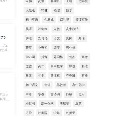
4.57
朱韬
高途
暑期班
王帆
七年级
人教版
精讲
物理
数学
初中英语
包君成
赵礼显
阅读写作
英语
冲刺班
人教
高中政治
学而思王帆小升初阅读写作思维突破班（小升初衔接作文专题课），百度网盘(720.46M)
拼读
刘飞飞
语文
周帅
郑瑞
：72
菁英
小升初
顾斐
郭化楠
学习网
抖音
陈国栋
刘杰
高考
傲德
高二
高中数学
徐磊
精读
教版
年卡
新课标
春季班
直播
初中语文
章进
苏教版
高中化学
中考
寒春
古诗词
四级
史乐
字词.m
小红书
高一化学
段瑞莹
袁慧
进阶
杜春雨
学魁
刘梦亚