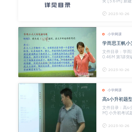
夹 [5.61M] 
K] 小升...
2023-10-26
小学网课
文件目录：学而
0.46M 第1讲突破一：阅读满分答题公式 [107.57M] (1)突破一：阅读满分答题公式第1段.mp4
[42....
2023-10-26
小学网课
高s小升初题型视
文件目录：高s小升初题型视频0
M] 小升初考试
p...
2023-10-26