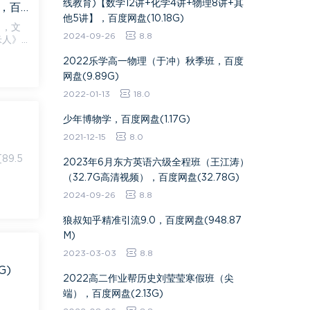
线教育)【数学12讲+化学4讲+物理8讲+其
拾伍课堂2020年春季田园小升初阅读综合提升班（完结）（15.5G超清视频），百度网盘(15.52G)
他5讲】，百度网盘(10.18G)
），文
2024-09-26
8.8
2022乐学高一物理（于冲）秋季班，百度
网盘(9.89G)
2022-01-13
18.0
少年博物学，百度网盘(1.17G)
2021-12-15
8.0
2023年6月东方英语六级全程班（王江涛）
（32.7G高清视频），百度网盘(32.78G)
2024-09-26
8.8
​狼叔知乎精准引流9.0​，百度网盘(948.87
M)
2023-03-03
8.8
G)
2022高二作业帮历史刘莹莹寒假班（尖
端），百度网盘(2.13G)