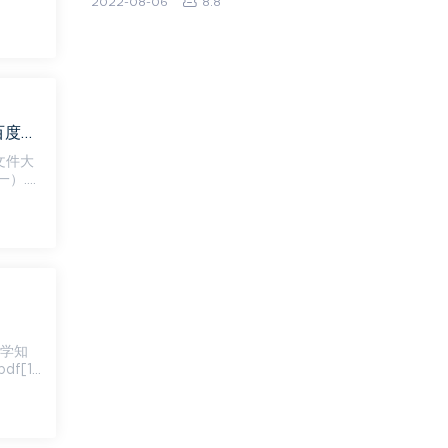
2022-08-06
8.8
博新语文郭郭老师小升初早培语文千题斩音频视频课程+配套资料（打包），百度网盘(1.90G)
文件大
df[1