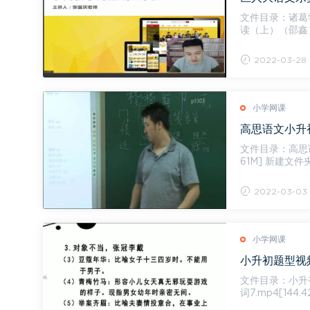
文件目录：诸葛学堂，
读（上）（邵鑫）.z
2-小...
2022-03-28
小学网课
高思语文小升初
文件目录：高思语文小升初考试题型
61M] 新建文件夹
2022-03-03
小学网课
小升初题型视频
文件目录：小升初题型视频（主讲：
词7.mp4[14
8.m...