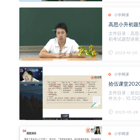
小学网课
高思小升初题型
文件目录：高思小
初考试题型讲座文学
考...
2023-10-20
小学网课
文件目录：拾伍
件大小：10.32G 课时1考场作文[2.60G] 任务1：考场小作文.mp4[2.60G] 作文第一讲
记.pdf...
2023-05-28
小学网课