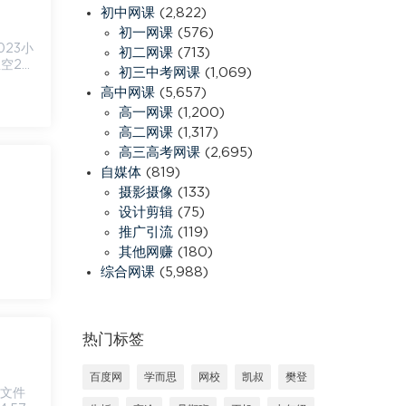
初中网课
(2,822)
初一网课
(576)
初二网课
(713)
空20
初三中考网课
(1,069)
高中网课
(5,657)
高一网课
(1,200)
高二网课
(1,317)
高三高考网课
(2,695)
自媒体
(819)
摄影摄像
(133)
设计剪辑
(75)
推广引流
(119)
其他网赚
(180)
综合网课
(5,988)
热门标签
百度网
学而思
网校
凯叔
樊登