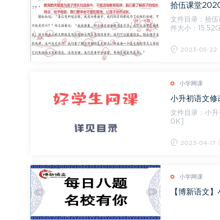
文件目录：拾伍
件大小：15.52G 《小升初阅读综合提升班》陪护计划[3.67M] 阅读理解闯关计划1-《玉米
pdf[...
2023-05-22
小学网课
小升初语文修改
文件目录：小升初语文修改病
0K]
2023-04-17
小学网课
【博新语文】小