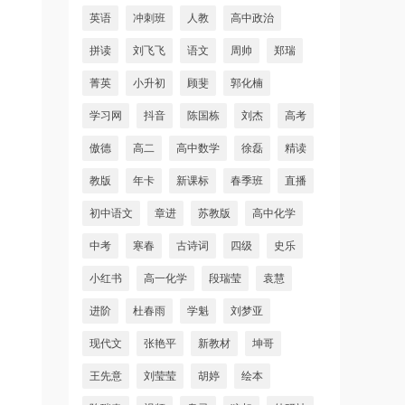
英语
冲刺班
人教
高中政治
拼读
刘飞飞
语文
周帅
郑瑞
菁英
小升初
顾斐
郭化楠
学习网
抖音
陈国栋
刘杰
高考
傲德
高二
高中数学
徐磊
精读
教版
年卡
新课标
春季班
直播
初中语文
章进
苏教版
高中化学
中考
寒春
古诗词
四级
史乐
小红书
高一化学
段瑞莹
袁慧
进阶
杜春雨
学魁
刘梦亚
现代文
张艳平
新教材
坤哥
王先意
刘莹莹
胡婷
绘本