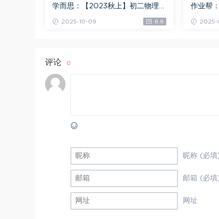
学而思：【2023秋上】初二物理全
作业帮：
国S班 杨萌，百度网盘(7.55G)
A+班 谭
2025-10-09
8.8
2025-
评论
0
昵称 (必填
邮箱 (必填
网址