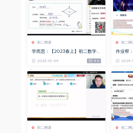
初二网课
初二网
学而思：【2023春上】初二数学S
作业帮：
+创新班 许润博，百度网盘(5.39G)
A+班 谭
2025-10-09
8.8
2025-
初二网课
初二网