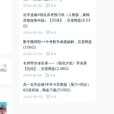
2023-05-22
8.8
化学选修4领先高考预习班（人教版，兼顾
苏教版鲁科版）【30讲】，百度网盘(6.03
G)
2024-05-09
8.8
数学魏明阳++中考数学难题破解，百度网盘
(1.06G)
2023-07-06
8.8
名师带你读名著——《朝花夕拾》导读课
下一篇
【完结】，百度网盘(2.48G)
1G)
2023-10-06
8.8
高一化学必修1半年卡苏教版（预习+同步）
60讲郑瑞，网盘下载(11.09G)
2022-09-30
8.8