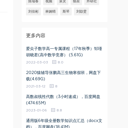
陈瑞春
视频
泉灵
狼叔
外研社
刘佳彬
林婉晴
斯琴
刘勖雯
更多内容
爱尖子数学高一专属课程（17年秋季）邹瑾
胡晓君(高中数学竞赛） (5.61G)
2022-03-03
8.0
2020猿辅导张鹏高三生物寒假班，网盘下
载(4.69G)
2021-03-12
8
高数叔线性代数（3小时速成），百度网盘
(474.65M)
2023-01-06
8.8
通用版6年级全册数学知识点汇总（docx文
档），百度网盘(18.41M)