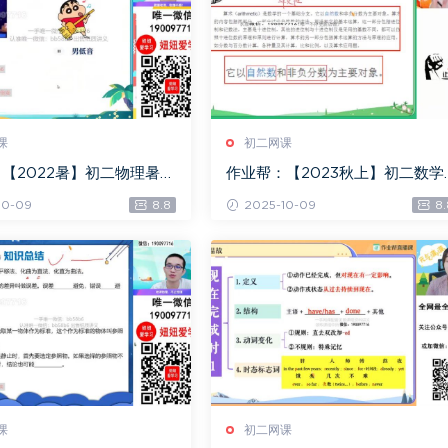
课
初二网课
【2022暑】初二物理暑假
作业帮：【2023秋上】初二数学
清军，百度网盘(6.89G)
师 郭济阳 A+，百度网盘(16.44G
10-09
8.8
2025-10-09
8.
课
初二网课