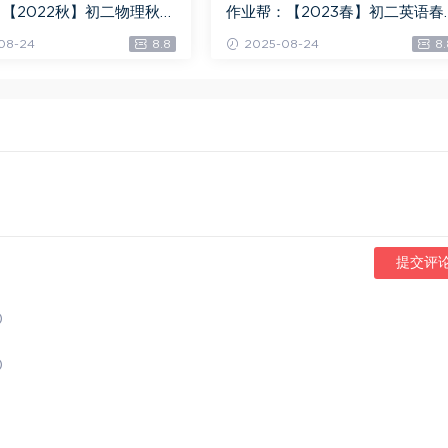
【2022秋】初二物理秋季
作业帮：【2023春】初二英语春
清军，百度网盘(17.15G)
S班 林淼，百度网盘(12.90G)
08-24
8.8
2025-08-24
8.
提交评
)
)