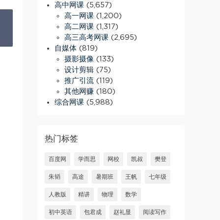
高中网课
(5,657)
高一网课
(1,200)
高二网课
(1,317)
高三高考网课
(2,695)
自媒体
(819)
摄影摄像
(133)
设计剪辑
(75)
推广引流
(119)
其他网赚
(180)
综合网课
(5,988)
热门标签
百度网
学而思
网校
凯叔
樊登
朱韬
高途
暑期班
王帆
七年级
人教版
精讲
物理
数学
初中英语
包君成
赵礼显
阅读写作