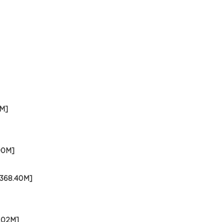
M]
0M]
68.40M]
02M]