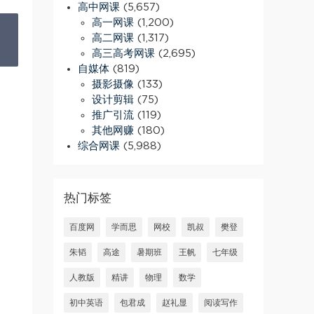
高中网课
(5,657)
高一网课
(1,200)
高二网课
(1,317)
高三高考网课
(2,695)
自媒体
(819)
摄影摄像
(133)
设计剪辑
(75)
推广引流
(119)
其他网赚
(180)
综合网课
(5,988)
热门标签
百度网
学而思
网校
凯叔
樊登
朱韬
高途
暑期班
王帆
七年级
人教版
精讲
物理
数学
初中英语
包君成
赵礼显
阅读写作