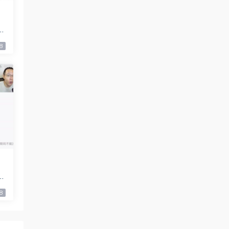
假
8
S
8