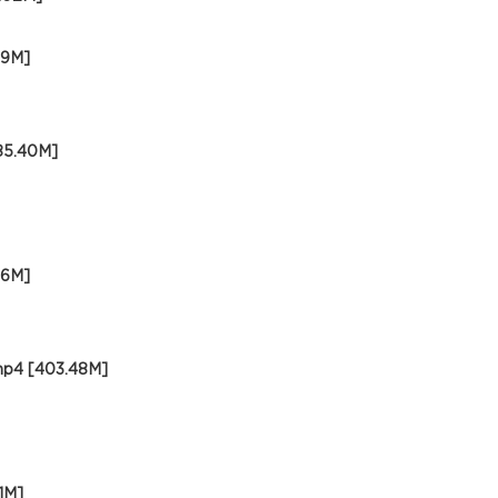
9M]
.40M]
6M]
[403.48M]
1M]