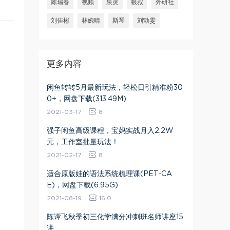
陈瑞春
视频
泉灵
狼叔
外研社
刘佳彬
林婉晴
斯琴
刘勖雯
更多内容
闲鱼转转5月最新玩法，轻松日引精准粉30
0+，网盘下载(313.49M)
2021-03-17
8
强子闲鱼高级课程，宝妈实战月入2.2W
元，工作室批量玩法！
2021-02-17
8
适合原版娃的语法系统梳理课(PET-CA
E)，网盘下载(6.95G)
2021-08-19
16.0
陈谭飞秋季初三化学满分冲刺班名师讲座15
讲