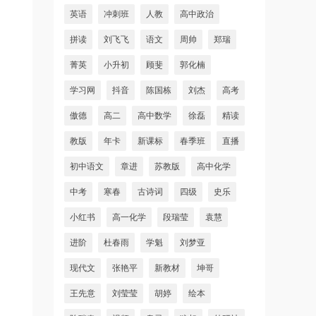
英语
冲刺班
人教
高中政治
拼读
刘飞飞
语文
周帅
郑瑞
菁英
小升初
顾斐
郭化楠
学习网
抖音
陈国栋
刘杰
高考
傲德
高二
高中数学
徐磊
精读
教版
年卡
新课标
春季班
直播
初中语文
章进
苏教版
高中化学
中考
寒春
古诗词
四级
史乐
小红书
高一化学
段瑞莹
袁慧
进阶
杜春雨
学魁
刘梦亚
现代文
张艳平
新教材
坤哥
王先意
刘莹莹
胡婷
绘本